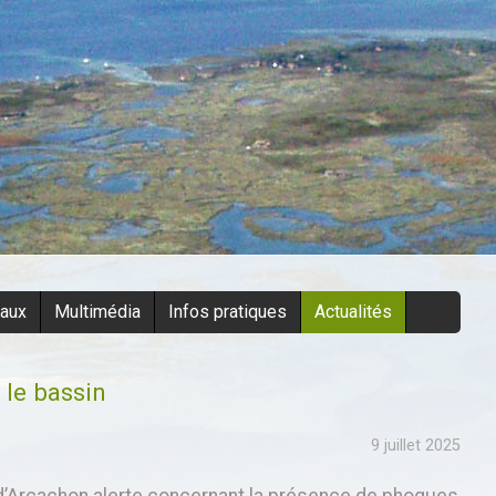
eaux
Multimédia
Infos pratiques
Actualités
 le bassin
9 juillet 2025
 d’Arcachon alerte concernant la présence de phoques