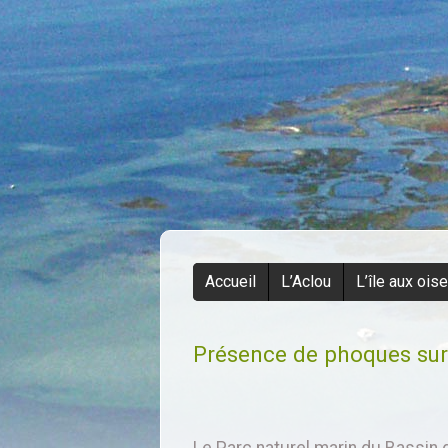
Accueil
L’Aclou
L’île aux ois
Présence de phoques sur
Le Parc naturel marin du Bassin