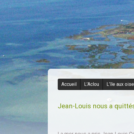
Accueil
L’Aclou
L’île aux ois
Jean-Louis nous a quitté
La mer nous a pris Jean-Louis Can